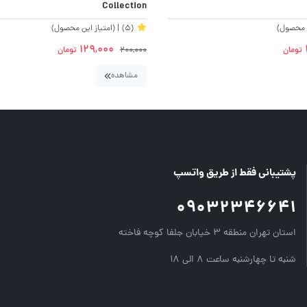
Collection
ن محصول)
(5)
| (امتیاز این محصول)
129,000
تومان
200,000
تومان
مشاهده
پشتیبانی فقط از طریق واتسپ
09032346641
استان تهران منطقه ۳ خیابان جلفا کوچه فاخته
شنبه تا چهارشنبه ساعت ۸ الی ۱۸