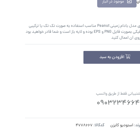
ان
موجود در انبار
پک طرح وکتور لایه باز تصویرسازی مدل بادام زمینی Peanut مناسب استفاده به صورت تک تک یا ترکیبی
می باشد. فایل این محصول گرافیکی بصورت فایل PNG و EPS بوده و لایه باز است و شما قادر خواهید بود
روی آن اعمال کنید
افزودن به سبد
تیبانی فقط از طریق واتسپ
0903234664
رند:
کدکالا:
استودیو کایزن