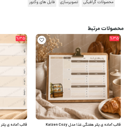
محصولات گرافیکی
تصویرسازی
فایل های وکتور
محصولات مرتبط
%35
%35
قالب آماده ی پلنر هفتگی غذا مدل Kaizen Cozy