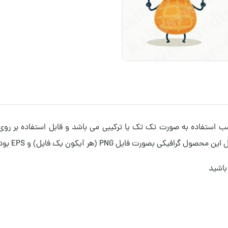
وکتور لایه باز تصویرسازی مدل بادام زمینی Peanut مناسب استفاده به صورت تک تک یا ترکیبی می با
 PNG (هر آیکون یک فایل) و EPS بوده و لایه باز است.
باشید