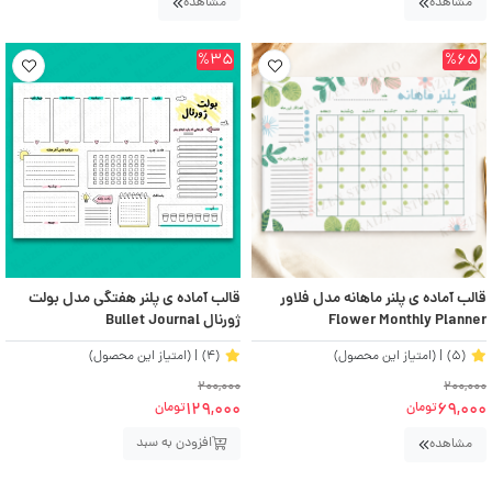
مشاهده
مشاهده
%35
%65
قالب آماده ی پلنر ماهانه مدل فلاور
قالب آماده ی پلنر هفتگی مدل بولت
Flower Monthly Planner
ژورنال Bullet Journal
(5)
| (امتیاز این محصول)
(4)
| (امتیاز این محصول)
200,000
200,000
129,000
69,000
تومان
تومان
افزودن به سبد
مشاهده