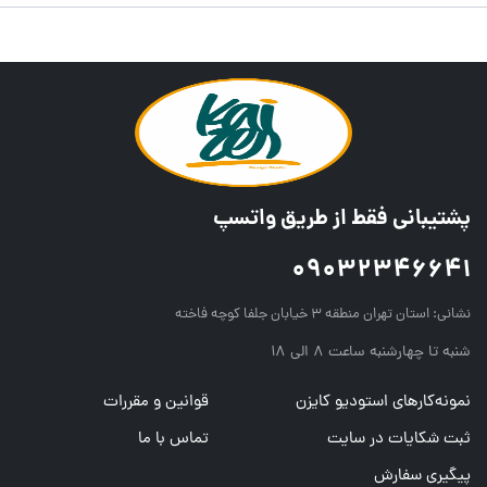
پشتیبانی فقط از طریق واتسپ
09032346641
نشانی:
استان تهران منطقه ۳ خیابان جلفا کوچه فاخته
شنبه تا چهارشنبه ساعت ۸ الی ۱۸
نمونه‌کارهای استودیو کایزن
قوانین و مقررات
ثبت شکایات در سایت
تماس با ما
پیگیری سفارش