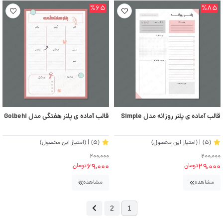
%65
%85
قالب آماده ی پلنر روزانه مدل Simple
قالب آماده ی پلنر هفتگی مدل Golbehi
(5)
| (امتیاز این محصول)
(5)
| (امتیاز این محصول)
200,000
200,000
69,000
29,000
تومان
تومان
مشاهده
مشاهده
2
1