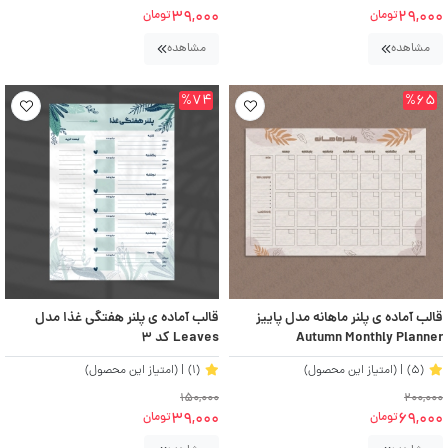
39,000
29,000
تومان
تومان
مشاهده
مشاهده
%74
%65
قالب آماده ی پلنر ماهانه مدل پاییز
قالب آماده ی پلنر هفتگی غذا مدل
Autumn Monthly Planner
Leaves کد ۳
(5)
| (امتیاز این محصول)
(1)
| (امتیاز این محصول)
150,000
200,000
39,000
69,000
تومان
تومان