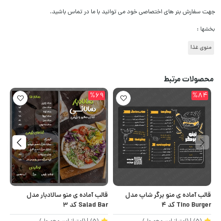
جهت سفارش بنر های اختصاصی خود می توانید با ما در تماس باشید.
بخشها :
منوی غذا
محصولات مرتبط
9
%69
%84
قالب آماده ی منو برگر شاپ مدل
قالب آماده ی منو سالادبار مدل
قا
Tino Burger کد ۴
Salad Bar کد ۳
enu