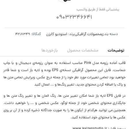
پشتیبانی فقط از طریق واتسپ
09032346641
دسته بندی:
برند:
کدکالا:
محصولات گرافیکی
استودیو کایزن
توضیحات
مشخصات محصول
بازخوردها
قالب آماده رزومه مدل Pink مناسب استفاده به عنوان رزومه‌ی دیجیتال و یا چاپ
شماست. فایل این محصول گرافیکی نسخه‌ی EPS بوده و لایه باز است و شما قادر
خواهید بود تمامی تغییرات مورد نظر خود را از جمله درج عکس، ویرایش تمامی متن ها
و پاک یا اضافه کردن محتوای جدید، تغییر رنگ‌ها و ... اعمال کنید
در فایل EPS لایه باز شما امکان تغییر متن ها، رنگ المان ها و تغییر رنگ متن ها و
جایگذاری محتوای شخصی خود از جمله لوگو، عکس شخصی و ... را خواهید داشت.
همچنین می توانید هرکدام از آیکون ها را به صورت جداگانه ذخیره کرده و از آن بر روی
عکس ها یا محتوای خود استفاده کنید.
پسورد فایل: www.kaizenstudio.ir