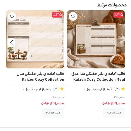
محصولات مرتبط
5
%35
%35
قالب آماده ی پلنر هفتگی غذا مدل
قالب آماده ی پلنر هفتگی مدل
قا
on
Kaizen Cozy Collection
Kaizen Cozy Collection Meal
Planner
(5)
| (امتیاز این محصول)
(5)
| (امتیاز این محصول)
00
200,000
200,000
00
129,000
129,000
تومان
تومان
مشاهده
مشاهده