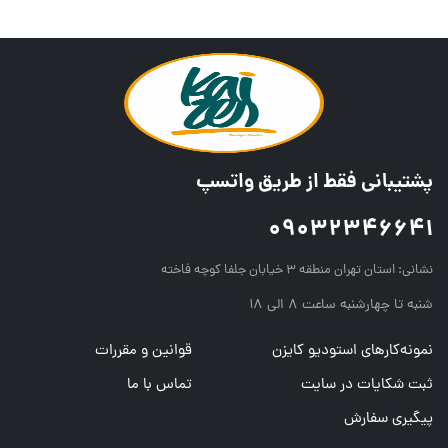
پشتیبانی فقط از طریق واتسپ
09032346641
نشانی:
استان تهران منطقه ۳ خیابان جلفا کوچه فاخته
شنبه تا چهارشنبه ساعت ۸ الی ۱۸
نمونه‌کارهای استودیو کایزن
قوانین و مقررات
ثبت شکایات در سایت
تماس با ما
پیگیری سفارش