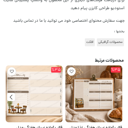
برای دریافت فرمت‌های دیگری از این محصول به واتسپ پشتیبانی سایت
استودیو طراحی کایزن پیام دهید
جهت سفارش محتوای اختصاصی خود می توانید با ما در تماس باشید
بخشها :
محصولات گرافیکی
افکت
محصولات مرتبط
5
%35
%35
قالب آماده ی پلنر هفتگی غذا مدل
قالب آماده ی پلنر هفتگی مدل
قا