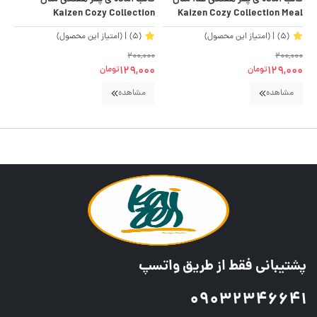
on
Kaizen Cozy Collection
Kaizen Cozy Collection Meal
Planner
(5)
| (امتیاز این محصول)
(5)
| (امتیاز این محصول)
00
200,000
200,000
00
129,000
129,000
تومان
تومان
مشاهده
مشاهده
پشتیبانی فقط از طریق واتسپ
09032346641