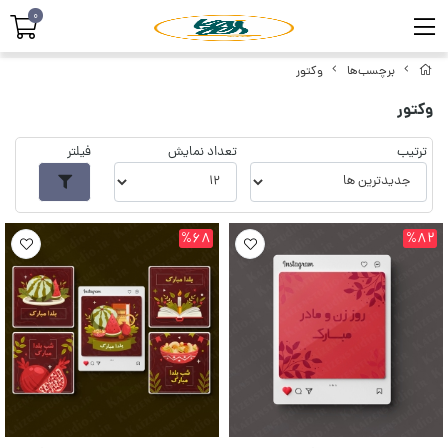
0
برچسب‌ها
وکتور
وکتور
ترتیب
تعداد نمایش
فیلتر
%68
%82