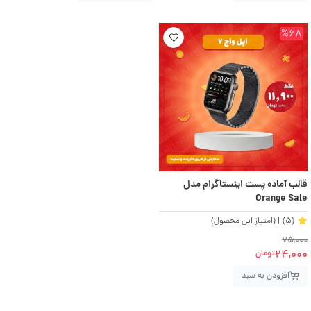
%68
قالب آماده پست اینستاگرام مدل
Orange Sale
(5)
| (امتیاز این محصول)
75,000
24,000
تومان
افزودن به سبد