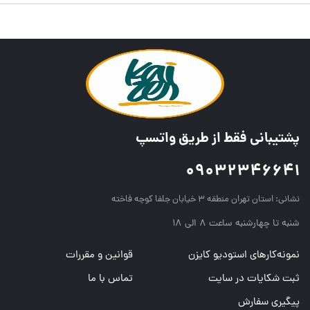
پشتیبانی فقط از طریق واتسپ
09032346641
نشانی:
استان تهران منطقه ۳ خیابان جلفا کوچه فاخته
شنبه تا چهارشنبه ساعت ۸ الی ۱۸
نمونه‌کارهای استودیو کایزن
قوانین و مقررات
ثبت شکایات در سایت
تماس با ما
پیگیری سفارش