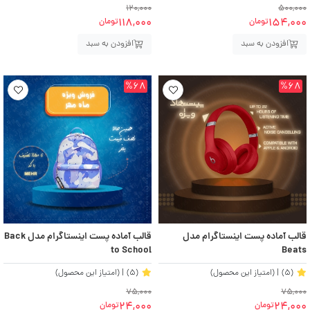
120,000
500,000
118,000
154,000
تومان
تومان
افزودن به سبد
افزودن به سبد
%68
%68
قالب آماده پست اینستاگرام مدل
قالب آماده پست اینستاگرام مدل Back
to School
Beats
(5)
| (امتیاز این محصول)
(5)
| (امتیاز این محصول)
75,000
75,000
24,000
24,000
تومان
تومان